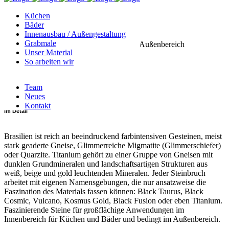
Küchen
Kategorie
Bäder
Innenausbau / Außengestaltung
Grabmale
für Küchenprojekte, für Innenbereich, für Außenbereich
Unser Material
So arbeiten wir
Art
Team
Hartgestein
Neues
Kontakt
im Detail
Brasilien ist reich an beeindruckend farbintensiven Gesteinen, meist
stark geaderte Gneise, Glimmerreiche Migmatite (Glimmerschiefer)
oder Quarzite. Titanium gehört zu einer Gruppe von Gneisen mit
dunklen Grundmineralen und landschaftsartigen Strukturen aus
weiß, beige und gold leuchtenden Mineralen. Jeder Steinbruch
arbeitet mit eigenen Namensgebungen, die nur ansatzweise die
Faszination des Materials fassen können: Black Taurus, Black
Cosmic, Vulcano, Kosmus Gold, Black Fusion oder eben Titanium.
Faszinierende Steine für großflächige Anwendungen im
Innenbereich für Küchen und Bäder und bedingt im Außenbereich.