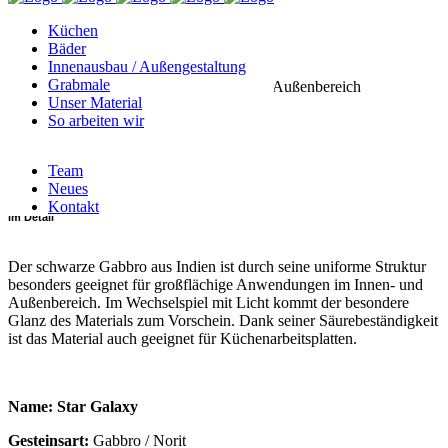
Küchen
Kategorie
Bäder
Innenausbau / Außengestaltung
Grabmale
für Küchenprojekte, für Innenbereich, für Außenbereich
Unser Material
So arbeiten wir
Art
Team
Hartgestein
Neues
Kontakt
im Detail
Der schwarze Gabbro aus Indien ist durch seine uniforme Struktur
besonders geeignet für großflächige Anwendungen im Innen- und
Außenbereich. Im Wechselspiel mit Licht kommt der besondere
Glanz des Materials zum Vorschein. Dank seiner Säurebeständigkeit
ist das Material auch geeignet für Küchenarbeitsplatten.
Name: Star Galaxy
Gesteinsart:
Gabbro / Norit