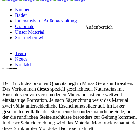
Küchen
Kategorie
Bäder
Innenausbau / Außengestaltung
Grabmale
für Küchenprojekte, für Innenbereich, für Außenbereich
Unser Material
So arbeiten wir
Art
Team
Hartgestein
Neues
Kontakt
im Detail
Der Bruch des braunen Quarzits liegt in Minas Gerais in Brasilien.
Das Vorkommen dieses speziell geschichteten Natursteins mit
Einschlüssen von verschiedenen Mineralien ist eine weltweit
einzigartige Formation. Je nach Sägerichtung weist das Material
zwei völlig unterschiedliche Erscheinungsbilder auf. Im Lager
geschnitten entfaltet der Stein seine besonders natürliche Seite, bei
der die rundlichen Steineinschlüsse besonders zur Geltung kommen.
In dieser Schneiderichtung wird das Material Moonrock genannt, da
diese Struktur der Mondoberfläche sehr ähnelt.