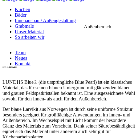
Küchen
Kategorie
Bäder
Innenausbau / Außengestaltung
Grabmale
für Küchenprojekte, für Innenbereich, für Außenbereich
Unser Material
So arbeiten wir
Art
Team
Hartgestein
Neues
Kontakt
im Detail
LUNDHS Blue® (die ursprüngliche Blue Pearl) ist ein klassisches
Material, das für seinen blauen Untergrund mit glänzenden blauen
und grauen Feldspatkristallen bekannt ist. Eine ausgezeichnete Wahl
sowohl für den Innen- als auch für den Außenbereich.
Der blaue Larvikit aus Norwegen ist durch seine uniforme Struktur
besonders geeignet für großflächige Anwendungen im Innen- und
Außenbereich. Im Wechselspiel mit Licht kommt der besondere
Glanz des Materials zum Vorschein. Dank seiner Säurebeständigkeit
eignet sich das Material unter anderem auch sehr gut für
Küchenarbeitsplatten.