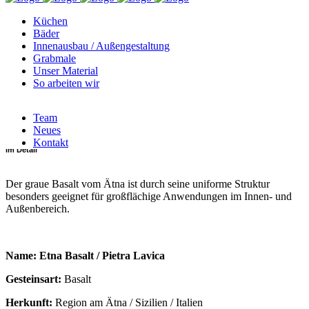
Küchen
Kategorie
Bäder
Innenausbau / Außengestaltung
Grabmale
für Innenbereich
Unser Material
So arbeiten wir
Art
Team
Basalt
Neues
Kontakt
im Detail
Der graue Basalt vom Ätna ist durch seine uniforme Struktur
besonders geeignet für großflächige Anwendungen im Innen- und
Außenbereich.
Name: Etna Basalt / Pietra Lavica
Gesteinsart:
Basalt
Herkunft:
Region am Ätna / Sizilien / Italien