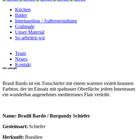
Küchen
Kategorie
Bäder
Innenausbau / Außengestaltung
Grabmale
für Küchenprojekte, für Innenbereich
Unser Material
So arbeiten wir
Art
Team
Schiefer
Neues
Kontakt
im Detail
Brasil Bardo ist ein Tonschiefer mit einem warmen violett-braunen
Farbton, der im Einsatz mit spaltrauer Oberfläche jedem Innenraum
ein wunderbar angenehmes mediterranes Flair verleiht.
Name: Bradil Bardo / Burgundy Schiefer
Gesteinsart:
Schiefer
Herkunft:
Brasilien