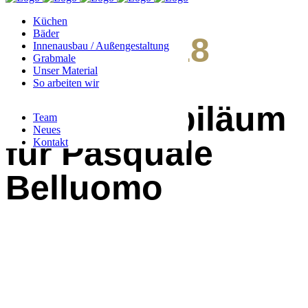
Küchen
Bäder
18. Juli 2018
Innenausbau / Außengestaltung
Grabmale
Unser Material
40jähriges
So arbeiten wir
Betriebsjubiläum
Team
Neues
für Pasquale
Kontakt
Belluomo