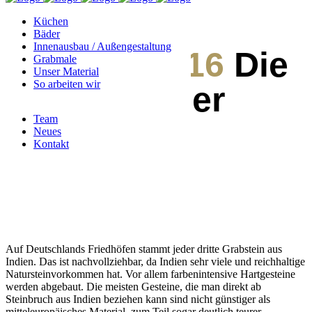
Küchen
Bäder
Innenausbau / Außengestaltung
16. Juni 2016
Die
Grabmale
Unser Material
So arbeiten wir
Kindergräber
Team
Neues
Kontakt
Auf Deutschlands Friedhöfen stammt jeder dritte Grabstein aus
Indien. Das ist nachvollziehbar, da Indien sehr viele und reichhaltige
Natursteinvorkommen hat. Vor allem farbenintensive Hartgesteine
werden abgebaut. Die meisten Gesteine, die man direkt ab
Steinbruch aus Indien beziehen kann sind nicht günstiger als
mitteleuropäisches Material, zum Teil sogar deutlich teurer.